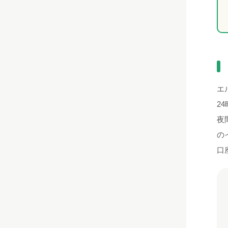
エ
2
夜
の
口