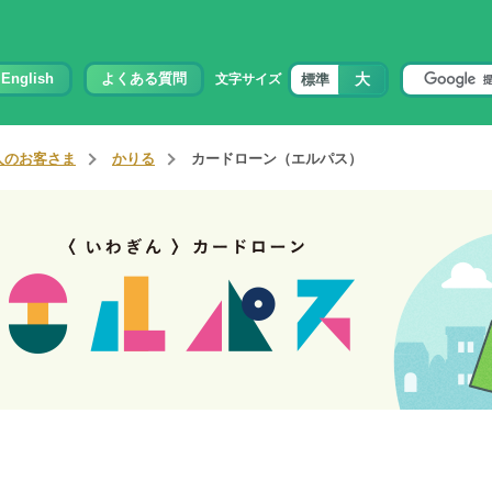
大
English
よくある質問
標準
文字サイズ
人のお客さま
かりる
カードローン（エルパス）