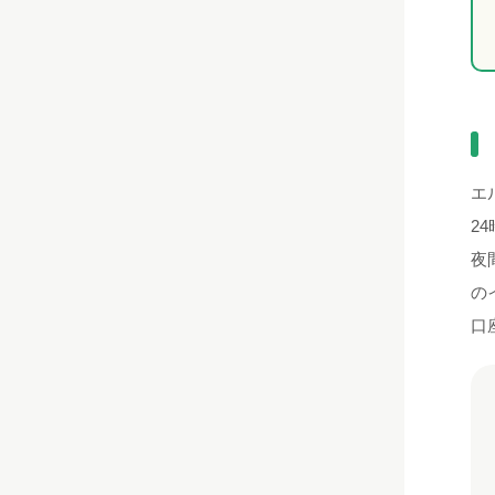
エ
2
夜
の
口