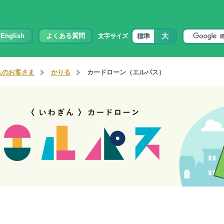
大
English
よくある質問
標準
文字サイズ
人のお客さま
かりる
カードローン（エルパス）