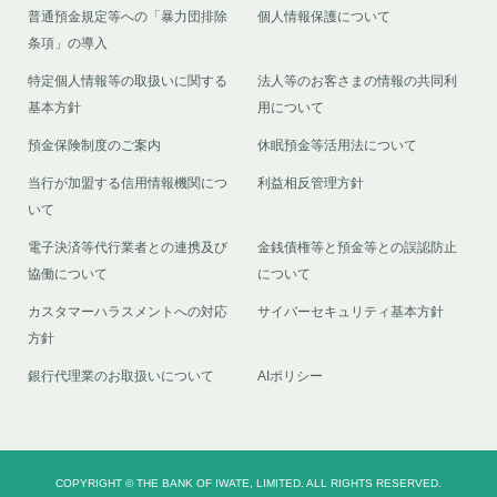
普通預金規定等への「暴力団排除
個人情報保護について
条項」の導入
特定個人情報等の取扱いに関する
法人等のお客さまの情報の共同利
基本方針
用について
預金保険制度のご案内
休眠預金等活用法について
当行が加盟する信用情報機関につ
利益相反管理方針
いて
電子決済等代行業者との連携及び
金銭債権等と預金等との誤認防止
協働について
について
カスタマーハラスメントへの対応
サイバーセキュリティ基本方針
方針
銀行代理業のお取扱いについて
AIポリシー
COPYRIGHT © THE BANK OF IWATE, LIMITED. ALL RIGHTS RESERVED.