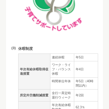
(3)
休暇制度
連続休暇
年5日
ワーク・ライ
年次有給休暇取得促
フ・バランス
年4日
進措置
休暇
時間単位年休
年5日（40時
間以内）
全行一斉定時
所定外労働削減措置
年2回
退行ウィーク
年次有給休暇
62.3％