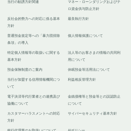
当行の勧誘方針関連
マネー・ローンダリングおよびテ
ロ資金供与防止方針
反社会的勢力への対応に係る基本
最良執行方針
方針
普通預金規定等への「暴力団排除
個人情報保護について
条項」の導入
特定個人情報等の取扱いに関する
法人等のお客さまの情報の共同利
基本方針
用について
預金保険制度のご案内
休眠預金等活用法について
当行が加盟する信用情報機関につ
利益相反管理方針
いて
電子決済等代行業者との連携及び
金銭債権等と預金等との誤認防止
協働について
について
カスタマーハラスメントへの対応
サイバーセキュリティ基本方針
方針
銀行代理業のお取扱いについて
AIポリシー