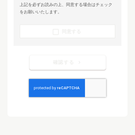
「住所変更届」については、各種ローン、お
上記を必ずお読みの上、同意する場合はチェック
よびクレジットカード「I be One」、ブラン
をお願いいたします。
ドデビットカード「SakuSaku!」、マル優、
マル特、財形、外貨預金、投資信託、公共債
同意する
（国債等）、当座預金をご利用されている場
合は、郵送でのお手続きはできません。お取
引店の窓口へお申し出ください。
確認する
お送りいただいた申込書、ご本人確認資料等
は返却いたしかねますので、ご了承くださ
い。
ご送信いただく個人情報は、ご請求資料のお
届けのためのみに使用いたします。