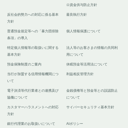
ロ資金供与防止方針
反社会的勢力への対応に係る基本
最良執行方針
方針
普通預金規定等への「暴力団排除
個人情報保護について
条項」の導入
特定個人情報等の取扱いに関する
法人等のお客さまの情報の共同利
基本方針
用について
預金保険制度のご案内
休眠預金等活用法について
当行が加盟する信用情報機関につ
利益相反管理方針
いて
電子決済等代行業者との連携及び
金銭債権等と預金等との誤認防止
協働について
について
カスタマーハラスメントへの対応
サイバーセキュリティ基本方針
方針
銀行代理業のお取扱いについて
AIポリシー