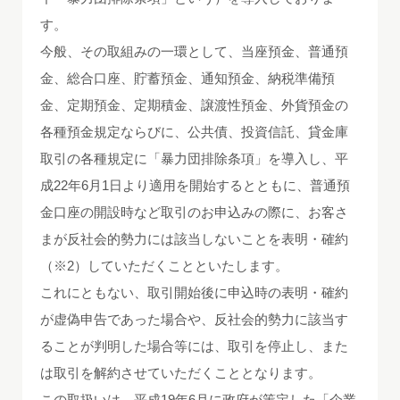
す。
今般、その取組みの一環として、当座預金、普通預
金、総合口座、貯蓄預金、通知預金、納税準備預
金、定期預金、定期積金、譲渡性預金、外貨預金の
各種預金規定ならびに、公共債、投資信託、貸金庫
取引の各種規定に「暴力団排除条項」を導入し、平
成22年6月1日より適用を開始するとともに、普通預
金口座の開設時など取引のお申込みの際に、お客さ
まが反社会的勢力には該当しないことを表明・確約
（※2）していただくことといたします。
これにともない、取引開始後に申込時の表明・確約
が虚偽申告であった場合や、反社会的勢力に該当す
ることが判明した場合等には、取引を停止し、また
は取引を解約させていただくこととなります。
この取扱いは、平成19年6月に政府が策定した「企業