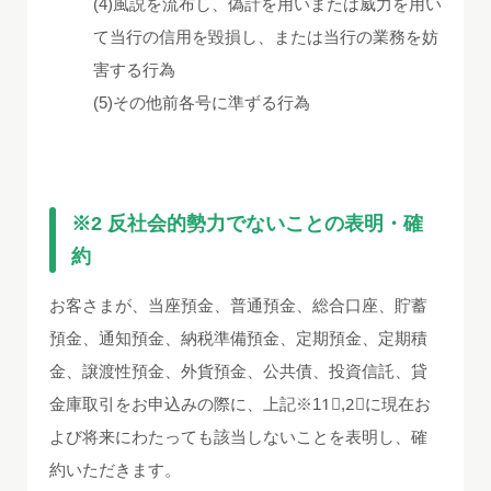
(4)風説を流布し、偽計を用いまたは威力を用い
て当行の信用を毀損し、または当行の業務を妨
害する行為
(5)その他前各号に準ずる行為
※2 反社会的勢力でないことの表明・確
約
お客さまが、当座預金、普通預金、総合口座、貯蓄
預金、通知預金、納税準備預金、定期預金、定期積
金、譲渡性預金、外貨預金、公共債、投資信託、貸
金庫取引をお申込みの際に、上記※11⃣,2⃣に現在お
よび将来にわたっても該当しないことを表明し、確
約いただきます。