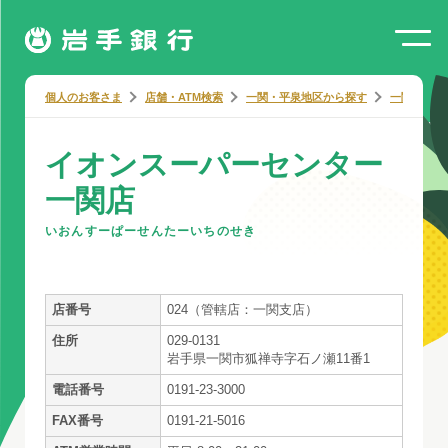
個人のお客さま
店舗・ATM検索
一関・平泉地区から探す
一関市から
イオンスーパーセンター
一関店
いおんすーぱーせんたーいちのせき
店番号
024（管轄店：一関支店）
住所
029-0131
岩手県一関市狐禅寺字石ノ瀬11番1
電話番号
0191-23-3000
FAX番号
0191-21-5016