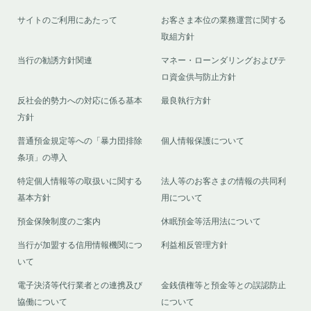
サイトのご利用にあたって
お客さま本位の業務運営に関する
取組方針
当行の勧誘方針関連
マネー・ローンダリングおよびテ
ロ資金供与防止方針
反社会的勢力への対応に係る基本
最良執行方針
方針
普通預金規定等への「暴力団排除
個人情報保護について
条項」の導入
特定個人情報等の取扱いに関する
法人等のお客さまの情報の共同利
基本方針
用について
預金保険制度のご案内
休眠預金等活用法について
当行が加盟する信用情報機関につ
利益相反管理方針
いて
電子決済等代行業者との連携及び
金銭債権等と預金等との誤認防止
協働について
について