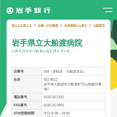
個人のお客さま
店舗・ATM検索
沿岸南部から探す
大船渡市から探す
岩手県立大船渡病院
いわてけんりつおおふなとびょういん
店番号
034（管轄店：大船渡支店）
住所
022-8512
岩手県大船渡市大船渡町字山馬越10番
地1
電話番号
0192-26-2181
FAX番号
0192-25-0843
ATM営業時間
平日:8:00～19:00