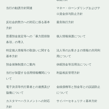
当行の勧誘方針関連
マネー・ローンダリングおよびテ
ロ資金供与防止方針
反社会的勢力への対応に係る基本
最良執行方針
方針
普通預金規定等への「暴力団排除
個人情報保護について
条項」の導入
特定個人情報等の取扱いに関する
法人等のお客さまの情報の共同利
基本方針
用について
預金保険制度のご案内
休眠預金等活用法について
当行が加盟する信用情報機関につ
利益相反管理方針
いて
電子決済等代行業者との連携及び
金銭債権等と預金等との誤認防止
協働について
について
カスタマーハラスメントへの対応
サイバーセキュリティ基本方針
方針