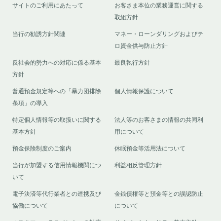
サイトのご利用にあたって
お客さま本位の業務運営に関する
取組方針
当行の勧誘方針関連
マネー・ローンダリングおよびテ
ロ資金供与防止方針
反社会的勢力への対応に係る基本
最良執行方針
方針
普通預金規定等への「暴力団排除
個人情報保護について
条項」の導入
特定個人情報等の取扱いに関する
法人等のお客さまの情報の共同利
基本方針
用について
預金保険制度のご案内
休眠預金等活用法について
当行が加盟する信用情報機関につ
利益相反管理方針
いて
電子決済等代行業者との連携及び
金銭債権等と預金等との誤認防止
協働について
について