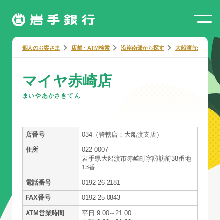
個人のお客さま
店舗・ATM検索
沿岸南部から探す
大船渡市から探す
マイヤ赤崎店
まいやあかさきてん
店番号
034（管轄店：大船渡支店）
住所
022-0007
岩手県大船渡市赤崎町字諏訪前38番地
13番
電話番号
0192-26-2181
FAX番号
0192-25-0843
ATM営業時間
平日:9:00～21:00