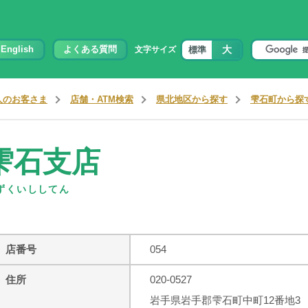
大
English
よくある質問
標準
文字サイズ
人のお客さま
店舗・ATM検索
県北地区から探す
雫石町から探
雫石支店
ずくいししてん
店番号
054
住所
020-0527
岩手県岩手郡雫石町中町12番地3