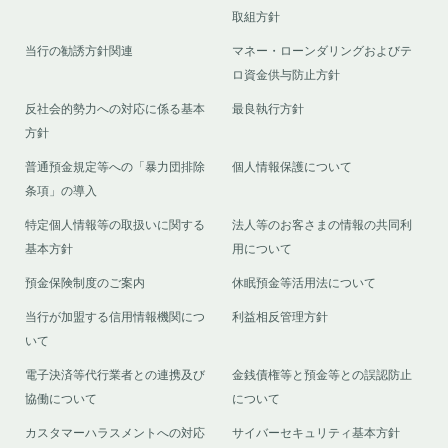
取組方針
当行の勧誘方針関連
マネー・ローンダリングおよびテ
ロ資金供与防止方針
反社会的勢力への対応に係る基本
最良執行方針
方針
普通預金規定等への「暴力団排除
個人情報保護について
条項」の導入
特定個人情報等の取扱いに関する
法人等のお客さまの情報の共同利
基本方針
用について
預金保険制度のご案内
休眠預金等活用法について
当行が加盟する信用情報機関につ
利益相反管理方針
いて
電子決済等代行業者との連携及び
金銭債権等と預金等との誤認防止
協働について
について
カスタマーハラスメントへの対応
サイバーセキュリティ基本方針