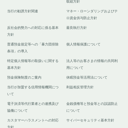
取組方針
当行の勧誘方針関連
マネー・ローンダリングおよびテ
ロ資金供与防止方針
反社会的勢力への対応に係る基本
最良執行方針
方針
普通預金規定等への「暴力団排除
個人情報保護について
条項」の導入
特定個人情報等の取扱いに関する
法人等のお客さまの情報の共同利
基本方針
用について
預金保険制度のご案内
休眠預金等活用法について
当行が加盟する信用情報機関につ
利益相反管理方針
いて
電子決済等代行業者との連携及び
金銭債権等と預金等との誤認防止
協働について
について
カスタマーハラスメントへの対応
サイバーセキュリティ基本方針
方針