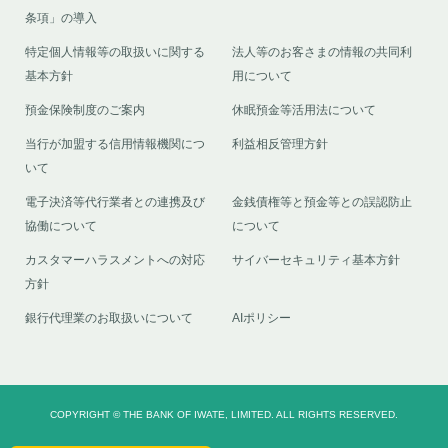
条項」の導入
特定個人情報等の取扱いに関する
法人等のお客さまの情報の共同利
基本方針
用について
預金保険制度のご案内
休眠預金等活用法について
当行が加盟する信用情報機関につ
利益相反管理方針
いて
電子決済等代行業者との連携及び
金銭債権等と預金等との誤認防止
協働について
について
カスタマーハラスメントへの対応
サイバーセキュリティ基本方針
方針
銀行代理業のお取扱いについて
AIポリシー
COPYRIGHT © THE BANK OF IWATE, LIMITED. ALL RIGHTS RESERVED.