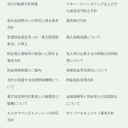
当行の勧誘方針関連
マネー・ローンダリングおよびテ
ロ資金供与防止方針
反社会的勢力への対応に係る基本
最良執行方針
方針
普通預金規定等への「暴力団排除
個人情報保護について
条項」の導入
特定個人情報等の取扱いに関する
法人等のお客さまの情報の共同利
基本方針
用について
預金保険制度のご案内
休眠預金等活用法について
当行が加盟する信用情報機関につ
利益相反管理方針
いて
電子決済等代行業者との連携及び
金銭債権等と預金等との誤認防止
協働について
について
カスタマーハラスメントへの対応
サイバーセキュリティ基本方針
方針