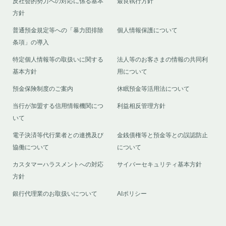
反社会的勢力への対応に係る基本
最良執行方針
方針
普通預金規定等への「暴力団排除
個人情報保護について
条項」の導入
特定個人情報等の取扱いに関する
法人等のお客さまの情報の共同利
基本方針
用について
預金保険制度のご案内
休眠預金等活用法について
当行が加盟する信用情報機関につ
利益相反管理方針
いて
電子決済等代行業者との連携及び
金銭債権等と預金等との誤認防止
協働について
について
カスタマーハラスメントへの対応
サイバーセキュリティ基本方針
方針
銀行代理業のお取扱いについて
AIポリシー