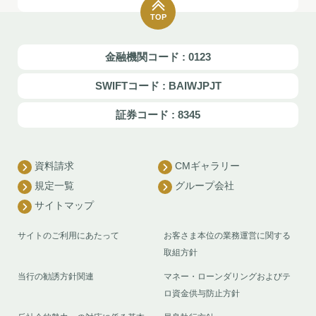
TOP
金融機関コード : 0123
SWIFTコード : BAIWJPJT
証券コード : 8345
資料請求
CMギャラリー
規定一覧
グループ会社
サイトマップ
サイトのご利用にあたって
お客さま本位の業務運営に関する
取組方針
当行の勧誘方針関連
マネー・ローンダリングおよびテ
ロ資金供与防止方針