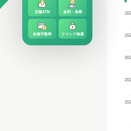
店舗ATM
金利・為替
20
各種手数料
ファンド検索
20
20
20
20