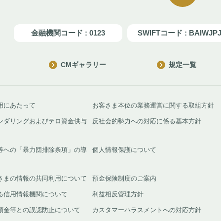
金融機関コード : 0123
SWIFTコード : BAIWJP
CMギャラリー
規定一覧
用にあたって
お客さま本位の業務運営に関する取組方針
ンダリングおよびテロ資金供与
反社会的勢力への対応に係る基本方針
等への「暴力団排除条項」の導
個人情報保護について
さまの情報の共同利用について
預金保険制度のご案内
る信用情報機関について
利益相反管理方針
預金等との誤認防止について
カスタマーハラスメントへの対応方針