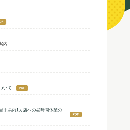
DF
案内
ついて
PDF
岩手県内1ヵ店への昼時間休業の
PDF