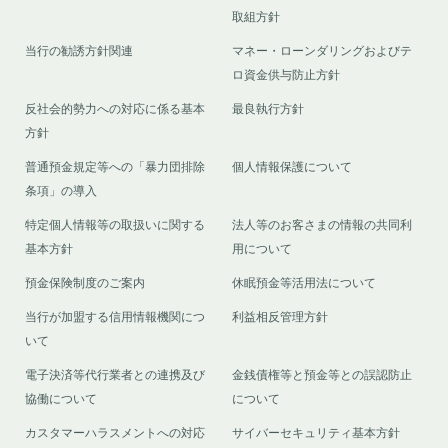
取組方針
当行の勧誘方針関連
マネー・ローンダリングおよびテ
ロ資金供与防止方針
反社会的勢力への対応に係る基本
最良執行方針
方針
普通預金規定等への「暴力団排除
個人情報保護について
条項」の導入
特定個人情報等の取扱いに関する
法人等のお客さまの情報の共同利
基本方針
用について
預金保険制度のご案内
休眠預金等活用法について
当行が加盟する信用情報機関につ
利益相反管理方針
いて
電子決済等代行業者との連携及び
金銭債権等と預金等との誤認防止
協働について
について
カスタマーハラスメントへの対応
サイバーセキュリティ基本方針