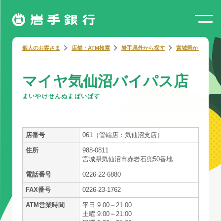
個人のお客さま
店舗・ATM検索
岩手県外から探す
宮城県から探す
マイヤ気仙沼バイパス店
まいやけせんぬまばいぱす
店番号
061（管轄店：気仙沼支店）
住所
988-0811
宮城県気仙沼市赤岩石兜50番地
電話番号
0226-22-6880
FAX番号
0226-23-1762
ATM営業時間
平日:9:00～21:00
土曜:9:00～21:00