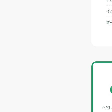
イ
電
ただし